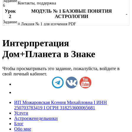
Задание
Контакты, поддержка
6
Урок
МОДУЛЬ № 1 БАЗОВЫЕ ПОНЯТИЯ
-
2
АСТРОЛОГИИ
Задание
◽ Лекция № 1 для изучения PDF
1
Задание
Принципы астрологии
2
Интерпретация
Задание
Виды астрологии
3
Дом+Планета в Знаке
Задание
Сбор необходимых данных для построения гороскопа
4
Задание
Принципы трактовки натальной карты
5
Чтобы просматривать это задание, пожалуйста, войдите в
Задание
свой личный кабинет.
Установка программы Zet
6
Задание
Программа Zet, настройки. Построение гороскопа
7
Задание
⭐ Домашнее задание № 1
8
ИП Можаровская Ксения Михайловна I ИНН
Урок
МОДУЛЬ № 2 ПЛАНЕТЫ
-
250703783419 I ОГРН 318253600065681
3
Услуги
Задание
◽ Лекция № 2.1 для изучения PDF
Астроеженедельники
1
Блог
Задание
Классификация планет
2
Обо мне