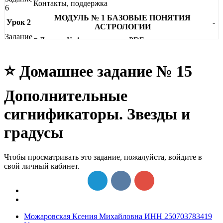
Контакты, поддержка
6
МОДУЛЬ № 1 БАЗОВЫЕ ПОНЯТИЯ
Урок 2
-
АСТРОЛОГИИ
Задание
◽ Лекция № 1 для изучения PDF
1
Задание
Принципы астрологии
2
⭐ Домашнее задание № 15
Задание
Виды астрологии
3
Дополнительные
Задание
Сбор необходимых данных для построения
4
гороскопа
сигнификаторы. Звезды и
Задание
Принципы трактовки натальной карты
5
градусы
Задание
Установка программы Zet
6
Задание
Программа Zet, настройки. Построение гороскопа
Чтобы просматривать это задание, пожалуйста, войдите в
7
свой личный кабинет.
Задание
⭐ Домашнее задание № 1
8
Урок 3
МОДУЛЬ № 2 ПЛАНЕТЫ
-
Задание
◽ Лекция № 2.1 для изучения PDF
1
Можаровская Ксения Михайловна ИНН 250703783419
Задание
Классификация планет