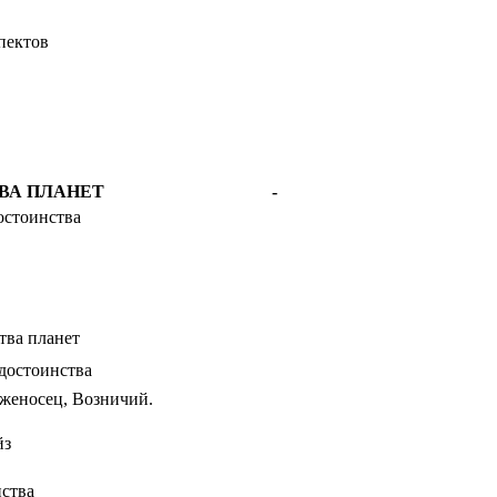
пектов
ВА ПЛАНЕТ
-
остоинства
тва планет
достоинства
женосец, Возничий.
йз
ства