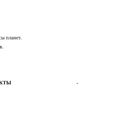
сы планет.
в.
ЕКТЫ
-