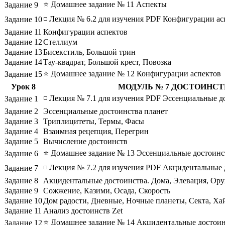
⭐ Домашнее задание № 11 Аспекты
Задание 9
◽ Лекция № 6.2 для изучения PDF Конфигурации ас
Задание 10
Задание 11
Конфигурации аспектов
Задание 12
Стеллиум
Задание 13
Бисекстиль, Большой трин
Задание 14
Тау-квадрат, Большой крест, Повозка
⭐ Домашнее задание № 12 Конфигурации аспектов
Задание 15
Урок 8
МОДУЛЬ № 7 ДОСТОИНСТ
◽ Лекция № 7.1 для изучения PDF Эссенциальные д
Задание 1
Задание 2
Эссенциальные достоинства планет
Задание 3
Триплицитеты, Термы, Фасы
Задание 4
Взаимная рецепция, Перегрин
Задание 5
Вычисление достоинств
⭐ Домашнее задание № 13 Эссенциальные достоинс
Задание 6
◽ Лекция № 7.2 для изучения PDF Акцидентальные 
Задание 7
Задание 8
Акцидентальные достоинства. Дома, Элевация, Ору
Задание 9
Сожжение, Казими, Осада, Скорость
Задание 10
Дом радости, Дневные, Ночные планеты, Секта, Ха
Задание 11
Анализ достоинств Zet
⭐ Домашнее задание № 14 Акцидентальные достоин
Задание 12