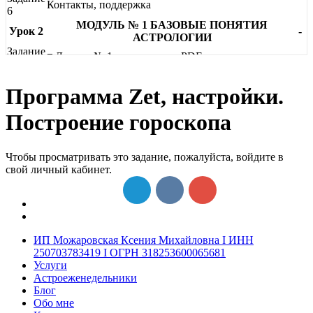
Контакты, поддержка
6
МОДУЛЬ № 1 БАЗОВЫЕ ПОНЯТИЯ
Урок 2
-
АСТРОЛОГИИ
Задание
◽ Лекция № 1 для изучения PDF
1
Задание
Принципы астрологии
Программа Zet, настройки.
2
Задание
Виды астрологии
Построение гороскопа
3
Задание
Сбор необходимых данных для построения
4
гороскопа
Чтобы просматривать это задание, пожалуйста, войдите в
Задание
Принципы трактовки натальной карты
свой личный кабинет.
5
Задание
Установка программы Zet
6
Задание
Программа Zet, настройки. Построение гороскопа
7
Задание
ИП Можаровская Ксения Михайловна I ИНН
⭐ Домашнее задание № 1
8
250703783419 I ОГРН 318253600065681
Урок 3
МОДУЛЬ № 2 ПЛАНЕТЫ
-
Услуги
Астроеженедельники
Задание
◽ Лекция № 2.1 для изучения PDF
Блог
1
Обо мне
Задание
Классификация планет