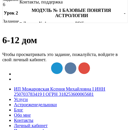
Контакты, поддержка
6
МОДУЛЬ № 1 БАЗОВЫЕ ПОНЯТИЯ
Урок 2
-
АСТРОЛОГИИ
Задание
◽ Лекция № 1 для изучения PDF
1
Задание
Принципы астрологии
6-12 дом
2
Задание
Виды астрологии
3
Чтобы просматривать это задание, пожалуйста, войдите в
Задание
Сбор необходимых данных для построения
свой личный кабинет.
4
гороскопа
Задание
Принципы трактовки натальной карты
5
Задание
Установка программы Zet
6
Задание
ИП Можаровская Ксения Михайловна I ИНН
Программа Zet, настройки. Построение гороскопа
7
250703783419 I ОГРН 318253600065681
Задание
Услуги
⭐ Домашнее задание № 1
8
Астроеженедельники
Урок 3
МОДУЛЬ № 2 ПЛАНЕТЫ
-
Блог
Обо мне
Задание
◽ Лекция № 2.1 для изучения PDF
Контакты
1
Личный кабинет
Задание
Классификация планет