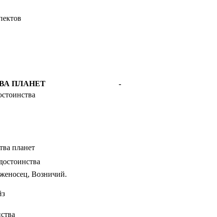
пектов
ВА ПЛАНЕТ
-
остоинства
тва планет
достоинства
женосец, Возничий.
йз
ства