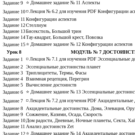
⭐ Домашнее задание № 11 Аспекты
Задание 9
◽ Лекция № 6.2 для изучения PDF Конфигурации ас
Задание 10
Задание 11
Конфигурации аспектов
Задание 12
Стеллиум
Задание 13
Бисекстиль, Большой трин
Задание 14
Тау-квадрат, Большой крест, Повозка
⭐ Домашнее задание № 12 Конфигурации аспектов
Задание 15
Урок 8
МОДУЛЬ № 7 ДОСТОИНСТ
◽ Лекция № 7.1 для изучения PDF Эссенциальные д
Задание 1
Задание 2
Эссенциальные достоинства планет
Задание 3
Триплицитеты, Термы, Фасы
Задание 4
Взаимная рецепция, Перегрин
Задание 5
Вычисление достоинств
⭐ Домашнее задание № 13 Эссенциальные достоинс
Задание 6
◽ Лекция № 7.2 для изучения PDF Акцидентальные 
Задание 7
Задание 8
Акцидентальные достоинства. Дома, Элевация, Ору
Задание 9
Сожжение, Казими, Осада, Скорость
Задание 10
Дом радости, Дневные, Ночные планеты, Секта, Ха
Задание 11
Анализ достоинств Zet
⭐ Домашнее задание № 14 Акцидентальные достоин
Задание 12