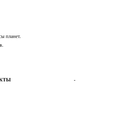
сы планет.
в.
ЕКТЫ
-