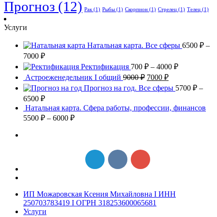
Прогноз
(12)
Рак
(1)
Рыбы
(1)
Скорпион
(1)
Стрелец
(1)
Телец
(1)
Услуги
Натальная карта. Все сферы
6500
₽
–
7000
₽
Ректификация
700
₽
–
4000
₽
Астроеженедельник I общий
9000
₽
7000
₽
Прогноз на год. Все сферы
5700
₽
–
6500
₽
Натальная карта. Сфера работы, профессии, финансов
5500
₽
–
6000
₽
ИП Можаровская Ксения Михайловна I ИНН
250703783419 I ОГРН 318253600065681
Услуги