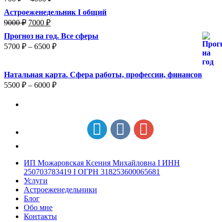
Астроеженедельник I общий
9000
₽
7000
₽
Прогноз на год. Все сферы
5700
₽
–
6500
₽
Натальная карта. Сфера работы, профессии, финансов
5500
₽
–
6000
₽
ИП Можаровская Ксения Михайловна I ИНН
250703783419 I ОГРН 318253600065681
Услуги
Астроеженедельники
Блог
Обо мне
Контакты